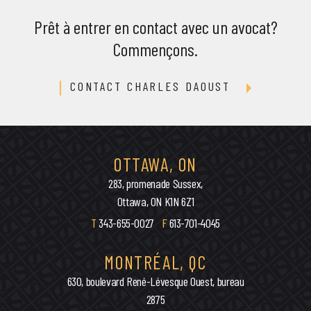
Prêt à entrer en contact avec un avocat?
Commençons.
CONTACT CHARLES DAOUST
OTTAWA, ON
283, promenade Sussex,
Ottawa, ON K1N 6Z1
T
343-655-0027
F
613-701-4045
MONTRÉAL, QC
630, boulevard René-Lévesque Ouest, bureau
2875