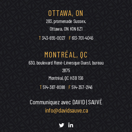
OTTAWA, ON
283, promenade Sussex,
Ottawa, ON K1N 6Z1
T
343-655-0027
F
613-701-4045
MONTRÉAL, QC
630, boulevard René-Lévesque Ouest, bureau
2875
Montréal, QC H3B 1S6
T
514-387-8088
F
514-357-2146
Communiquez avec DAVID | SAUVÉ
info@davidsauve.ca